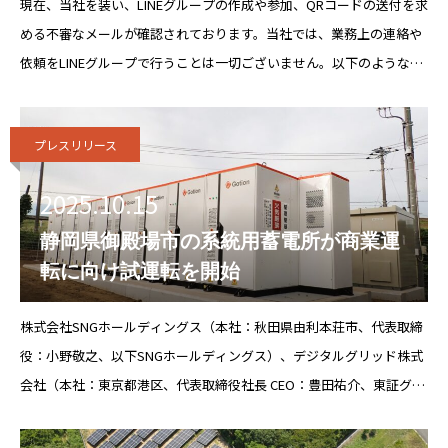
現在、当社を装い、LINEグループの作成や参加、QRコードの送付を求
める不審なメールが確認されております。当社では、業務上の連絡や
依頼をLINEグループで行うことは一切ございません。以下のような内
容の連絡は、当社とは無関係の第三者によるなりすまし行為ですの
で、十
プレスリリース
2025.10.15
静岡県御殿場市の系統用蓄電所が商業運
転に向け試運転を開始
株式会社SNGホールディングス（本社：秋田県由利本荘市、代表取締
役：小野敬之、以下SNGホールディングス）、デジタルグリッド株式
会社（本社：東京都港区、代表取締役社⻑ CEO：豊⽥祐介、東証グロ
ース市場（350A）、以下デジタルグリッド）の子会社であるデジタル
グリッドアセットマ