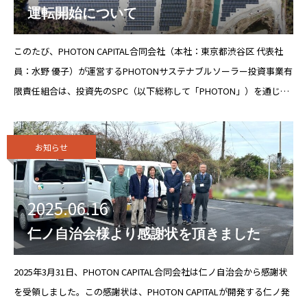
運転開始について
このたび、PHOTON CAPITAL合同会社（本社：東京都渋谷区 代表社
員：水野 優子）が運営するPHOTONサステナブルソーラー投資事業有
限責任組合は、投資先のSPC（以下総称して「PHOTON」）を通じ、
株式会社ジェイテクト（本社：愛知県刈谷市、代表取締役社長：近藤
禎人
お知らせ
2025.06.16
仁ノ自治会様より感謝状を頂きました
2025年3月31日、PHOTON CAPITAL合同会社は仁ノ自治会から感謝状
を受領しました。この感謝状は、PHOTON CAPITALが開発する仁ノ発