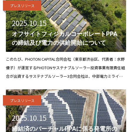
プレスリリース
2025.10.15
オフサイトフィジカルコーポレートPPA
の締結及び電力の供給開始について
このたび、PHOTON CAPITAL合同会社（東京都渋谷区、代表者：水野
優子）が運営するPHOTONサステナブルソーラー投資事業有限責任組
合が出資するサステナブルソーラー3合同会社は、中部電力ミライズ
株式会社（愛知県名古屋市、代表取締役 社長執行役員：神谷 泰範、
以下「中部
プレスリリース
2025.10.15
締結済のバーチャルPPAに係る発電所の